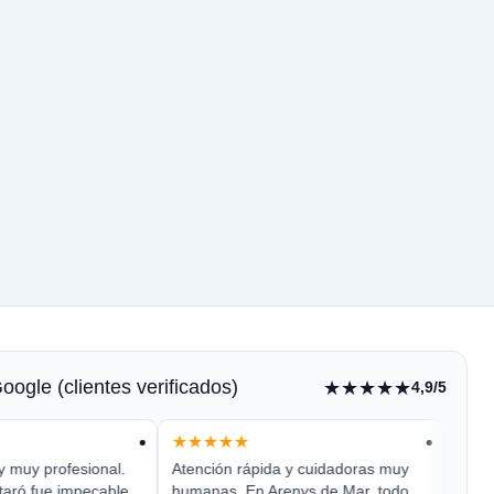
ogle (clientes verificados)
★★★★★
4,9/5
★★★★★
★★
y muy profesional.
Atención rápida y cuidadoras muy
Grano
aró fue impecable.
humanas. En Arenys de Mar, todo
y muy