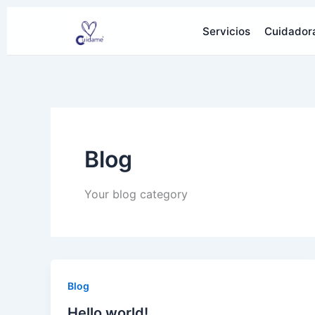
Ir
al
Servicios
Cuidador
contenido
Blog
Your blog category
Blog
Hello world!