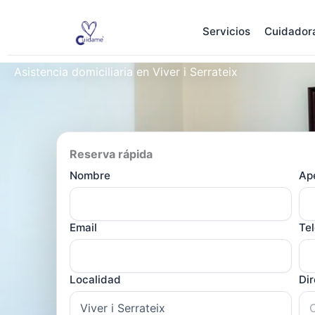
Ir
al
Servicios
Cuidador
contenido
Asistencia domiciliaria en Viver i Serrateix
Reserva rápida
Nombre
Ape
Email
Te
Localidad
Di