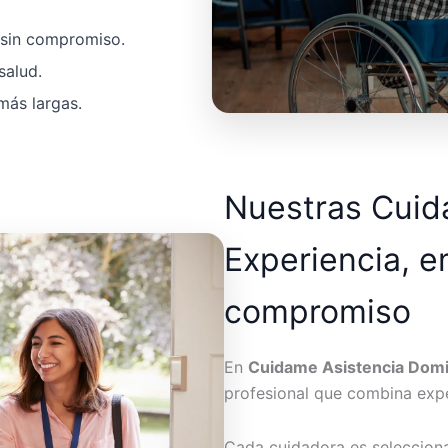
a sin compromiso.
salud.
más largas.
Nuestras Cui
Experiencia, e
compromiso
En
Cuidame Asistencia Domic
profesional que combina expe
Cada cuidadora es seleccion