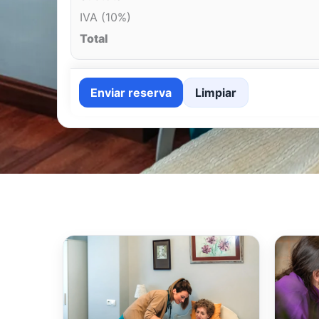
IVA (10%)
Total
Enviar reserva
Limpiar