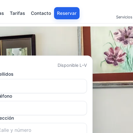
as
Tarifas
Contacto
Reservar
Servicios
Disponible L–V
llidos
léfono
rección