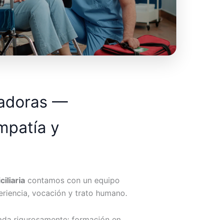
dadoras —
mpatía y
iliaria
contamos con un equipo
riencia, vocación y trato humano.
ada rigurosamente: formación en