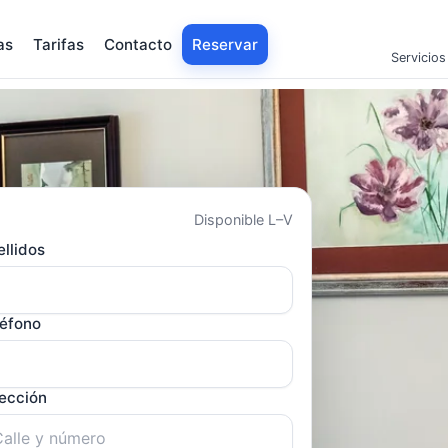
as
Tarifas
Contacto
Reservar
Servicios
Disponible L–V
llidos
léfono
rección