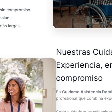
a sin compromiso.
salud.
más largas.
Nuestras Cui
Experiencia, e
compromiso
En
Cuidame Asistencia Domic
profesional que combina expe
Cada cuidadora es seleccion