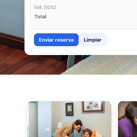
IVA (10%)
Total
Enviar reserva
Limpiar