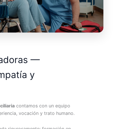
dadoras —
mpatía y
iliaria
contamos con un equipo
riencia, vocación y trato humano.
ada rigurosamente: formación en