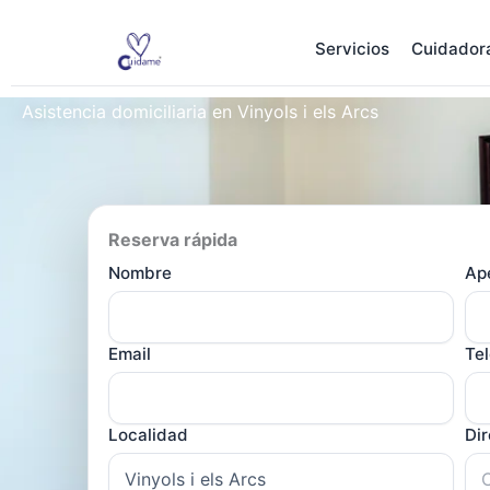
Ir
al
Servicios
Cuidador
contenido
Asistencia domiciliaria en Vinyols i els Arcs
Reserva rápida
Nombre
Ape
Email
Te
Localidad
Di