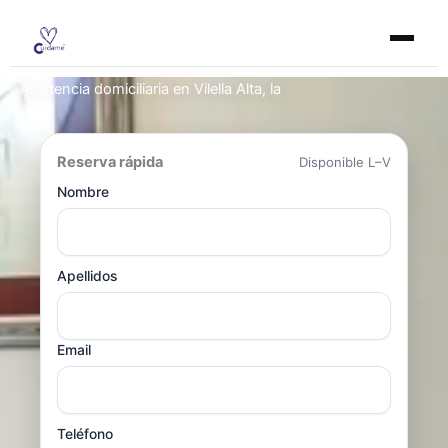
Ir
al
contenido
Asistencia domiciliaria en Vilella Alta, la
Reserva rápida
Disponible L–V
Nombre
Apellidos
Email
Teléfono