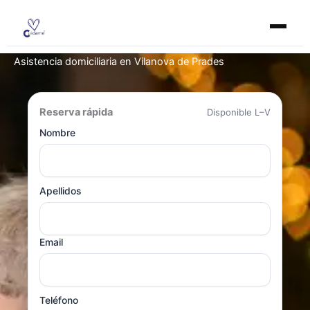
Ir
al
contenido
Asistencia domiciliaria en Vilanova de Prades
Reserva rápida
Disponible L–V
Nombre
Apellidos
Email
Teléfono