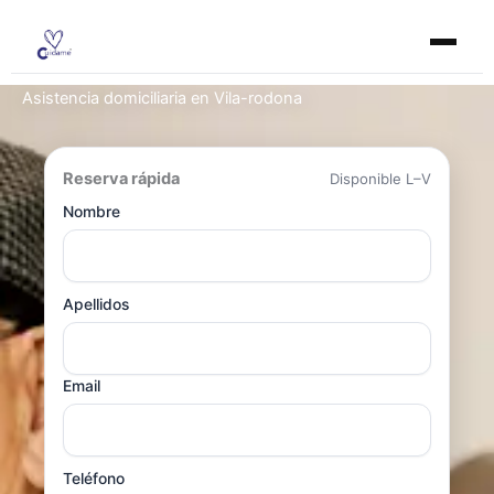
Ir
al
contenido
Asistencia domiciliaria en Vila-rodona
Reserva rápida
Disponible L–V
Nombre
Apellidos
Email
Teléfono