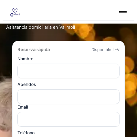
Ir
al
contenido
Asistencia domiciliaria en Vallmoll
Reserva rápida
Disponible L–V
Nombre
Apellidos
Email
Teléfono