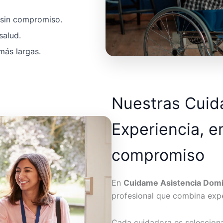
a sin compromiso.
salud.
más largas.
Nuestras Cui
Experiencia, e
compromiso
En
Cuidame Asistencia Domic
profesional que combina expe
Cada cuidadora es seleccion