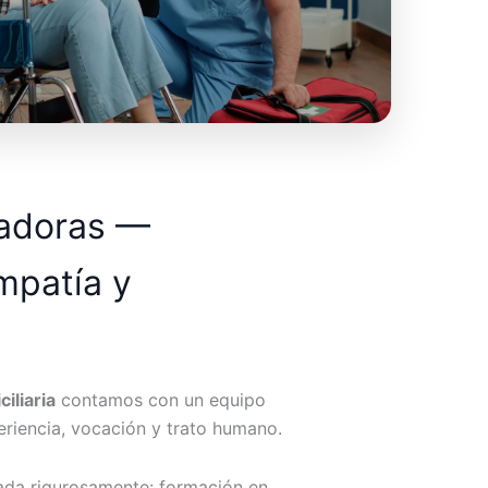
dadoras —
mpatía y
iliaria
contamos con un equipo
riencia, vocación y trato humano.
ada rigurosamente: formación en