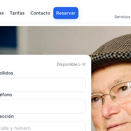
as
Tarifas
Contacto
Reservar
Servicios
Disponible L–V
llidos
léfono
rección