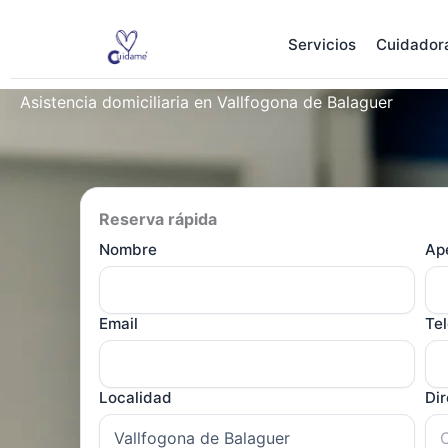
Ir
al
Servicios
Cuidador
contenido
Asistencia domiciliaria en Vallfogona de Balaguer
Reserva rápida
Nombre
Ape
Email
Te
Localidad
Di