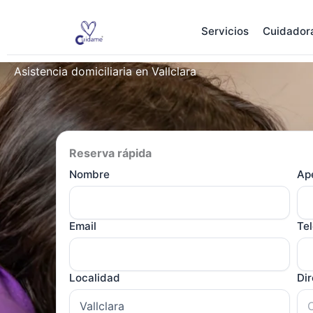
Ir
al
Servicios
Cuidador
contenido
Asistencia domiciliaria en Vallclara
Reserva rápida
Nombre
Ape
Email
Te
Localidad
Di