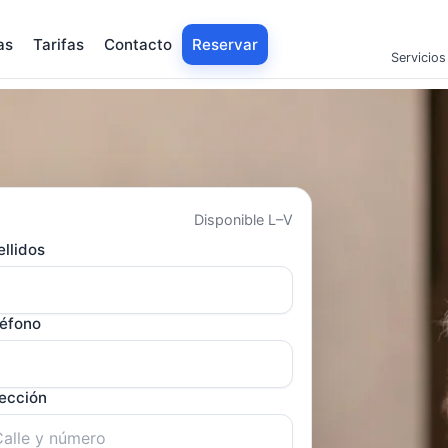
as
Tarifas
Contacto
Reservar
Servicios
Disponible L–V
llidos
léfono
rección