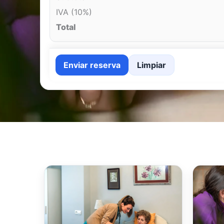
IVA (10%)
Total
Enviar reserva
Limpiar