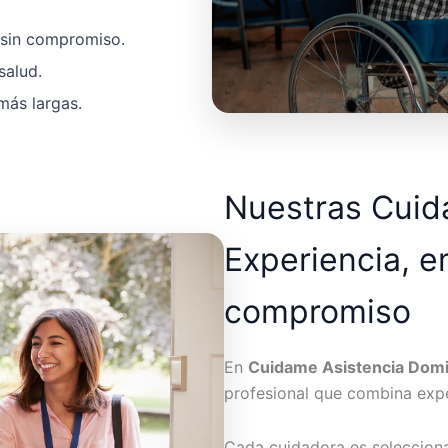
a sin compromiso.
salud.
más largas.
Nuestras Cui
Experiencia, e
compromiso
En
Cuidame Asistencia Domic
profesional que combina expe
Cada cuidadora es seleccion