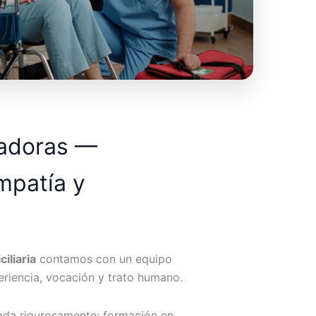
dadoras —
mpatía y
iliaria
contamos con un equipo
riencia, vocación y trato humano.
ada rigurosamente: formación en