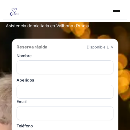
Ir
al
contenido
Asistencia domiciliaria en Vallbona d'Anoia
Reserva rápida
Disponible L–V
Nombre
Apellidos
Email
Teléfono