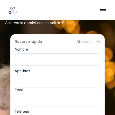
Ir
al
contenido
Asistencia domiciliaria en Vall de Boí, la
Reserva rápida
Disponible L–V
Nombre
Apellidos
Email
Teléfono