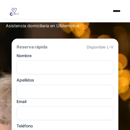
Ir
al
contenido
Asistencia domiciliaria en Ulldemolins
Reserva rápida
Disponible L–V
Nombre
Apellidos
Email
Teléfono