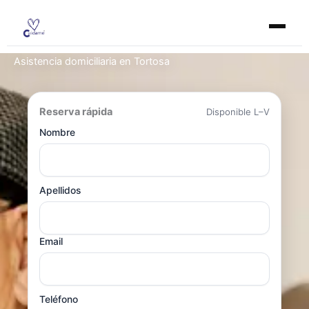
Ir
al
contenido
Asistencia domiciliaria en Tortosa
Reserva rápida
Disponible L–V
Nombre
Apellidos
Email
Teléfono