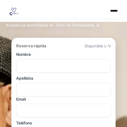
Ir
al
contenido
Asistencia domiciliaria en Torre de Fontaubella, la
Reserva rápida
Disponible L–V
Nombre
Apellidos
Email
Teléfono