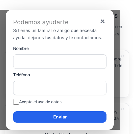
Opiniones de familias en Tivenys
×
Podemos ayudarte
Algunas de las experiencias de familias que confían en
Si tienes un familiar o amigo que necesita
Cuidame para la asistencia domiciliaria en Tivenys y
ayuda, déjanos tus datos y te contactamos.
alrededores.
Nombre
“
Las cuidadoras que vienen a Tivenys tratan a mi madre
con mucho cariño y respeto. Hemos ganado calidad de
vida toda la familia.
Teléfono
Carme, hija
Apoyo diario
Acepto el uso de datos
“
En Tivenys encontramos una ayuda cercana y muy
Enviar
humana. Mi madre vive sola en Tivenys y ahora está
acompañada, activa y tranquila.