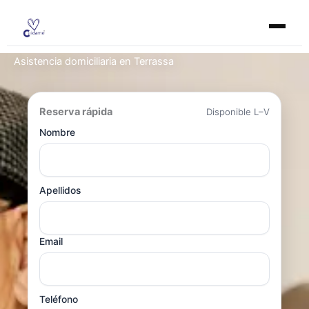
Ir
al
contenido
Asistencia domiciliaria en Terrassa
Reserva rápida
Disponible L–V
Nombre
Apellidos
Email
Teléfono