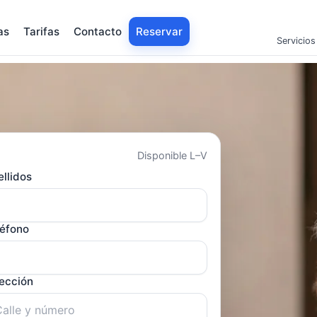
as
Tarifas
Contacto
Reservar
Servicios
Disponible L–V
llidos
léfono
rección