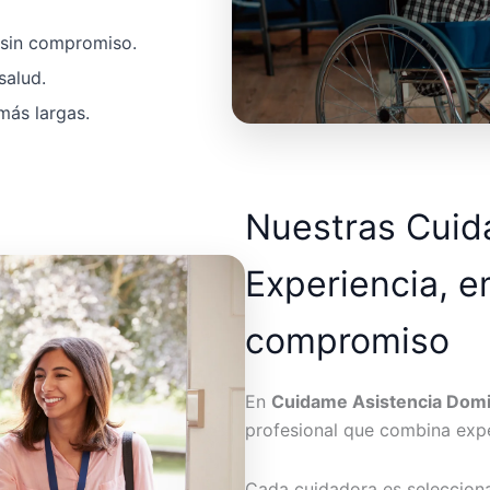
a sin compromiso.
salud.
más largas.
Nuestras Cui
Experiencia, e
compromiso
En
Cuidame Asistencia Domic
profesional que combina expe
Cada cuidadora es seleccion