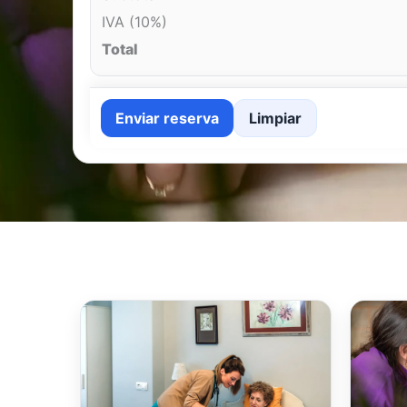
IVA (10%)
Total
Enviar reserva
Limpiar