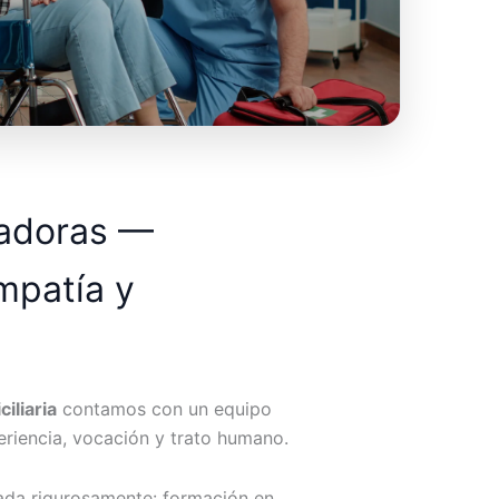
dadoras —
mpatía y
iliaria
contamos con un equipo
riencia, vocación y trato humano.
ada rigurosamente: formación en