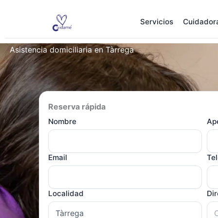
Ir
al
Servicios
Cuidador
contenido
Asistencia domiciliaria en Tàrrega
Reserva rápida
Nombre
Ape
Email
Te
Localidad
Di