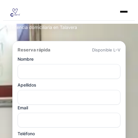
Ir
al
contenido
Asistencia domiciliaria en Talavera
Reserva rápida
Disponible L–V
Nombre
Apellidos
Email
Teléfono