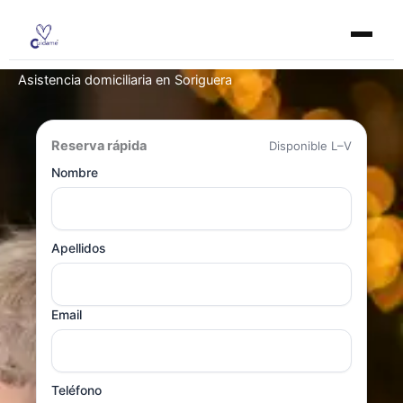
Ir
al
contenido
Asistencia domiciliaria en Soriguera
Reserva rápida
Disponible L–V
Nombre
Apellidos
Email
Teléfono