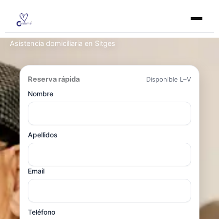
Ir
al
contenido
Asistencia domiciliaria en Sitges
Reserva rápida
Disponible L–V
Nombre
Apellidos
Email
Teléfono