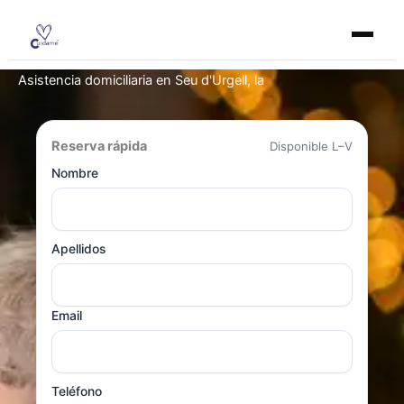
Ir
al
contenido
Asistencia domiciliaria en Seu d'Urgell, la
Reserva rápida
Disponible L–V
Nombre
Apellidos
Email
Teléfono