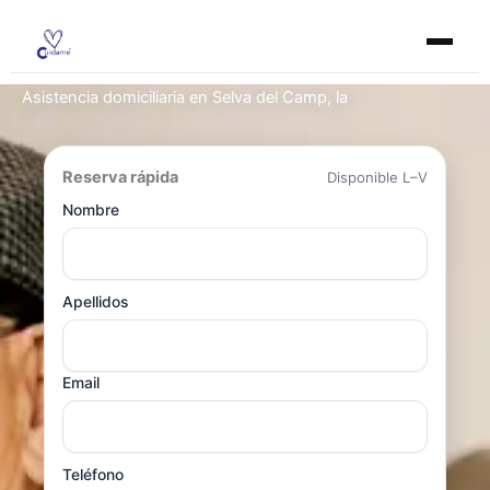
Ir
al
contenido
Asistencia domiciliaria en Selva del Camp, la
Reserva rápida
Disponible L–V
Nombre
Apellidos
Email
Teléfono