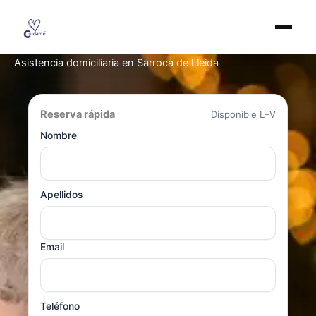
Ir
al
contenido
Asistencia domiciliaria en Sarroca de Lleida
Reserva rápida
Disponible L–V
Nombre
Apellidos
Email
Teléfono