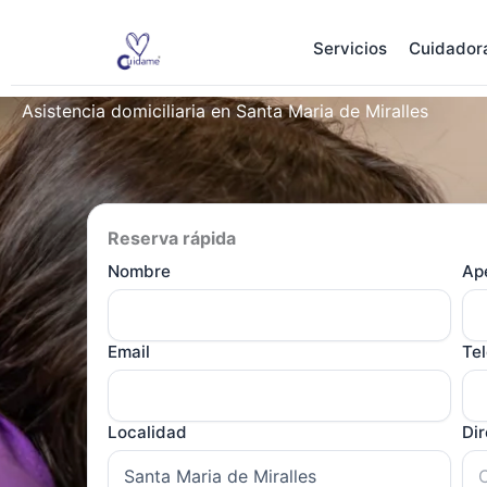
Ir
al
Servicios
Cuidador
contenido
Asistencia domiciliaria en Santa Maria de Miralles
Reserva rápida
Nombre
Ape
Email
Te
Localidad
Di