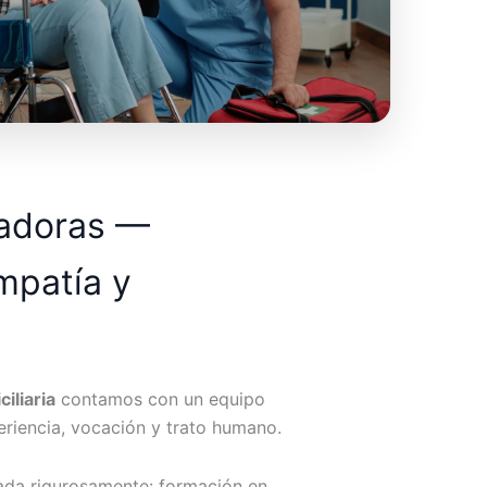
dadoras —
mpatía y
iliaria
contamos con un equipo
riencia, vocación y trato humano.
ada rigurosamente: formación en