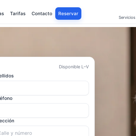
as
Tarifas
Contacto
Reservar
Servicios
Disponible L–V
llidos
léfono
rección