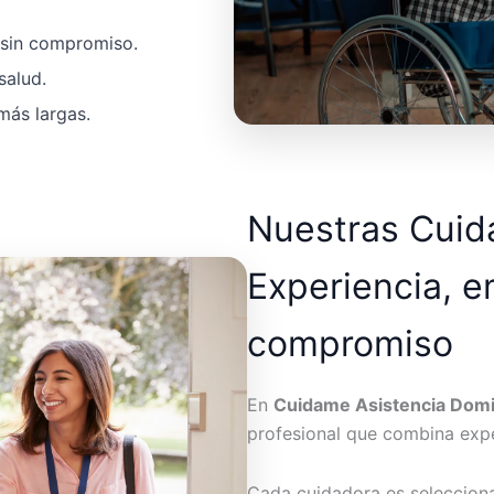
a sin compromiso.
salud.
más largas.
Nuestras Cui
Experiencia, e
compromiso
En
Cuidame Asistencia Domic
profesional que combina expe
Cada cuidadora es seleccion