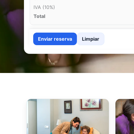
IVA (10%)
Total
Enviar reserva
Limpiar