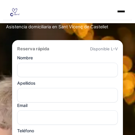
Ir
al
contenido
Asistencia domiciliaria en Sant Vicenç de Castellet
Reserva rápida
Disponible L–V
Nombre
Apellidos
Email
Teléfono