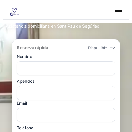
Ir
al
contenido
Asistencia domiciliaria en Sant Pau de Segúries
Reserva rápida
Disponible L–V
Nombre
Apellidos
Email
Teléfono