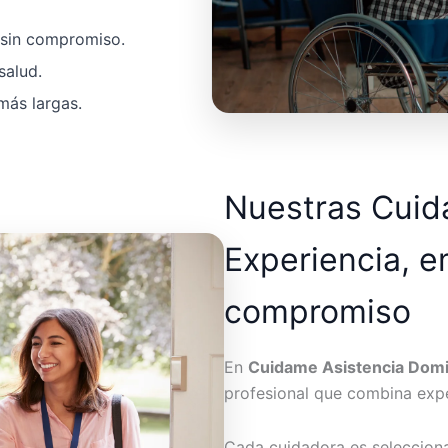
a sin compromiso.
salud.
más largas.
Nuestras Cui
Experiencia, e
compromiso
En
Cuidame Asistencia Domic
profesional que combina expe
Cada cuidadora es seleccion