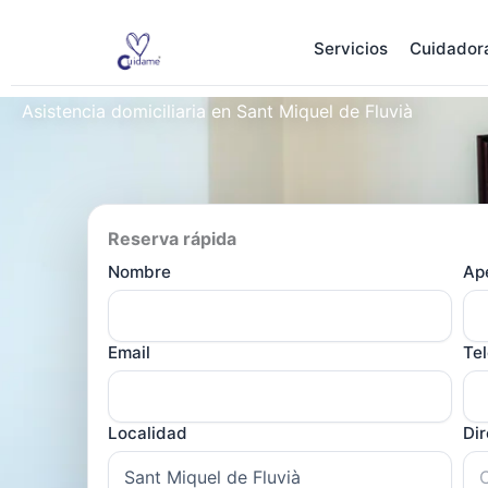
Ir
al
Servicios
Cuidador
contenido
Asistencia domiciliaria en Sant Miquel de Fluvià
Reserva rápida
Nombre
Ape
Email
Te
Localidad
Di