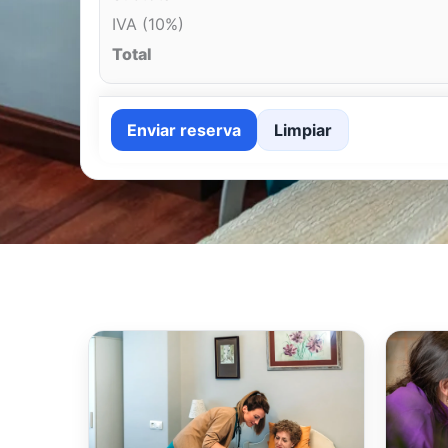
IVA (10%)
Total
Enviar reserva
Limpiar