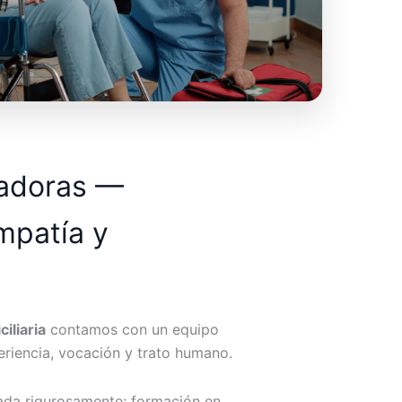
dadoras —
mpatía y
iliaria
contamos con un equipo
riencia, vocación y trato humano.
ada rigurosamente: formación en