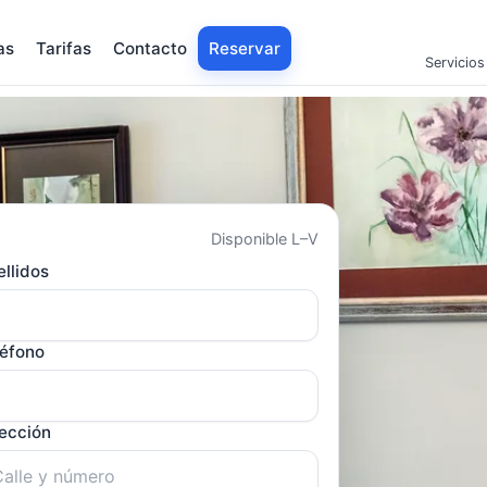
as
Tarifas
Contacto
Reservar
Servicios
Disponible L–V
llidos
léfono
rección