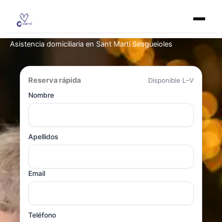
Ir
al
contenido
Asistencia domiciliaria en Sant Martí Sesgueioles
Reserva rápida
Disponible L–V
Nombre
Apellidos
Email
Teléfono