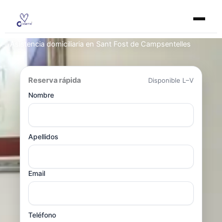
Ir
al
contenido
Asistencia domiciliaria en Sant Fost de Campsentelles
Reserva rápida
Disponible L–V
Nombre
Apellidos
Email
Teléfono