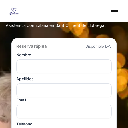
Ir
al
contenido
Asistencia domiciliaria en Sant Climent de Llobregat
Reserva rápida
Disponible L–V
Nombre
Apellidos
Email
Teléfono