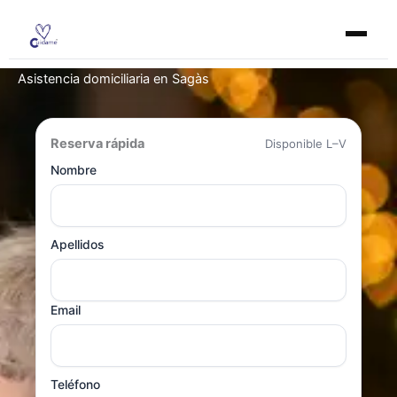
Ir
al
contenido
Asistencia domiciliaria en Sagàs
Reserva rápida
Disponible L–V
Nombre
Apellidos
Email
Teléfono