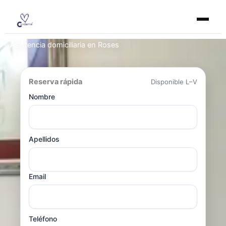
Ir
al
contenido
Asistencia domiciliaria en Roses
Reserva rápida
Disponible L–V
Nombre
Apellidos
Email
Teléfono