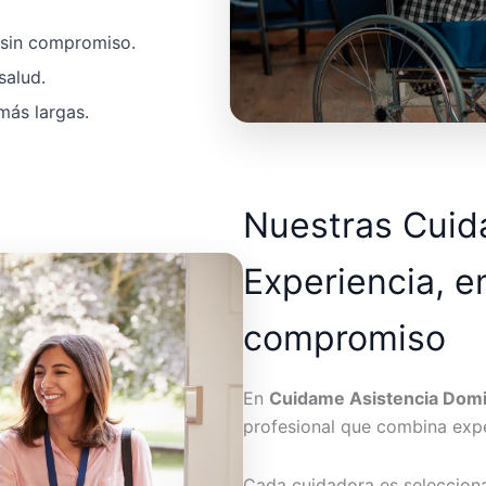
a sin compromiso.
salud.
más largas.
Nuestras Cui
Experiencia, e
compromiso
En
Cuidame Asistencia Domic
profesional que combina expe
Cada cuidadora es seleccion