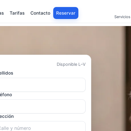
as
Tarifas
Contacto
Reservar
Servicios
Disponible L–V
llidos
léfono
rección