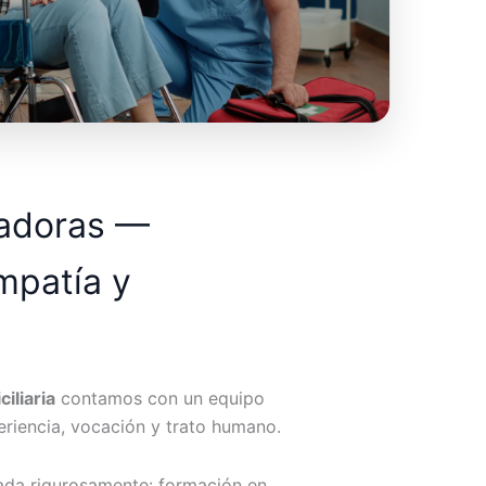
dadoras —
mpatía y
iliaria
contamos con un equipo
riencia, vocación y trato humano.
ada rigurosamente: formación en