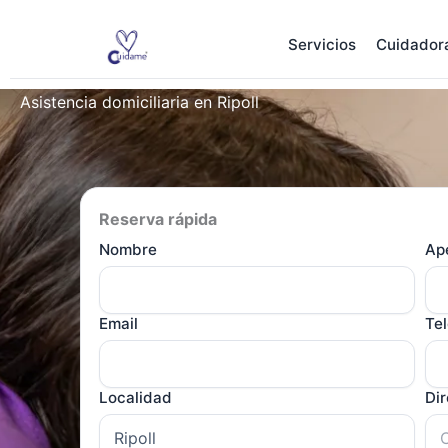
Ir
al
Servicios
Cuidador
contenido
Asistencia domiciliaria en Ripoll
Reserva rápida
Nombre
Ape
Email
Te
Localidad
Di