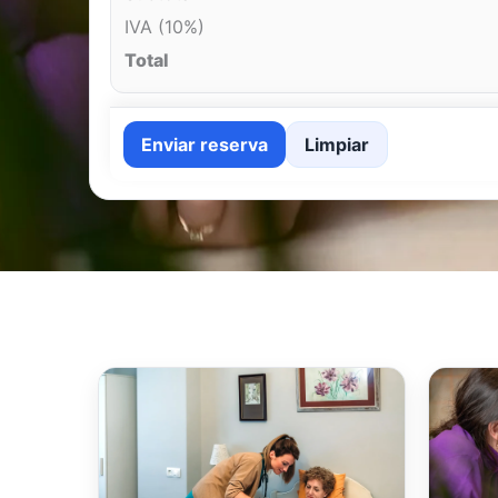
IVA (10%)
Total
Enviar reserva
Limpiar