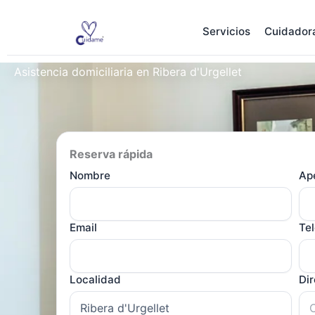
Ir
al
Servicios
Cuidador
contenido
Asistencia domiciliaria en Ribera d'Urgellet
Reserva rápida
Nombre
Ape
Email
Te
Localidad
Di