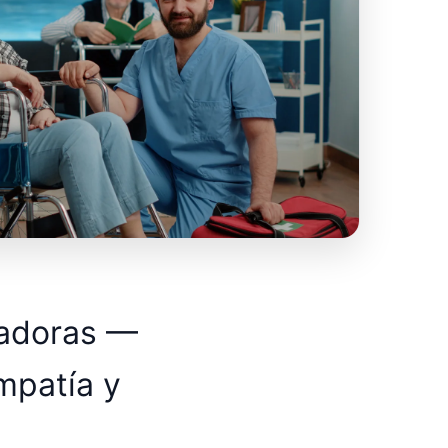
dadoras —
mpatía y