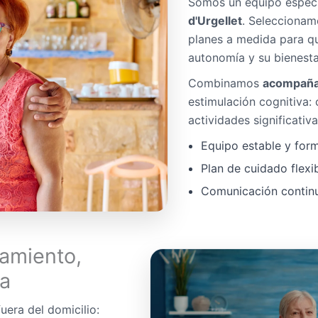
Somos un equipo espec
d'Urgellet
. Seleccionam
planes a medida para q
autonomía y su bienesta
Combinamos
acompaña
estimulación cognitiva:
actividades significativa
Equipo estable y for
Plan de cuidado flexi
Comunicación continua
amiento,
da
uera del domicilio: