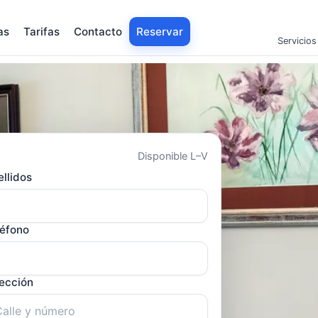
as
Tarifas
Contacto
Reservar
Servicios
Disponible L–V
llidos
léfono
rección