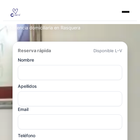
Ir
al
contenido
Asistencia domiciliaria en Rasquera
Reserva rápida
Disponible L–V
Nombre
Apellidos
Email
Teléfono