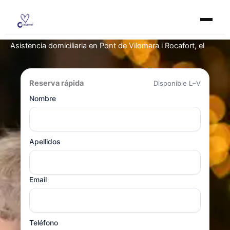
Ir
al
contenido
Asistencia domiciliaria en Pont de Vilomara i Rocafort, el
Reserva rápida
Disponible L–V
Nombre
Apellidos
Email
Teléfono