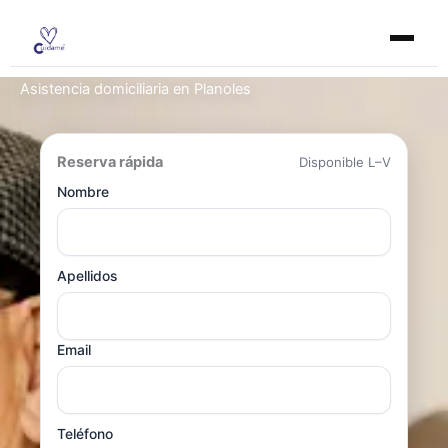
Ir
al
contenido
Asistencia domiciliaria en Planoles
Reserva rápida
Disponible L–V
Nombre
Apellidos
Email
Teléfono