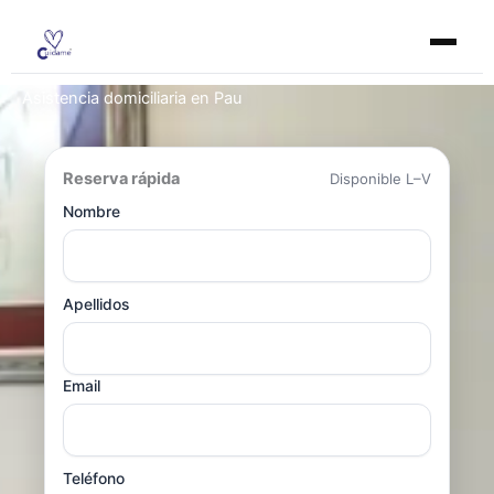
Ir
al
contenido
Asistencia domiciliaria en Pau
Reserva rápida
Disponible L–V
Nombre
Apellidos
Email
Teléfono