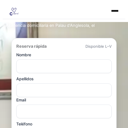
Ir
al
contenido
Asistencia domiciliaria en Palau d'Anglesola, el
Reserva rápida
Disponible L–V
Nombre
Apellidos
Email
Teléfono