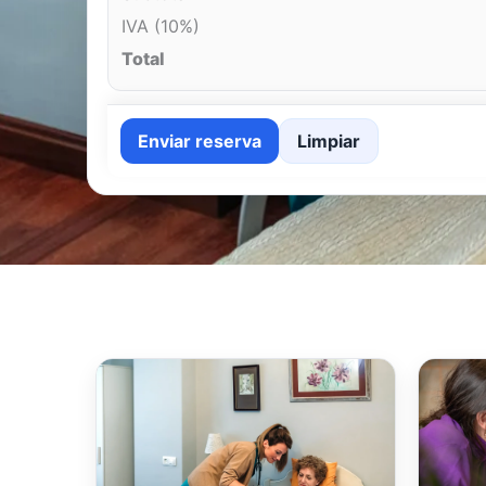
IVA (10%)
Total
Enviar reserva
Limpiar