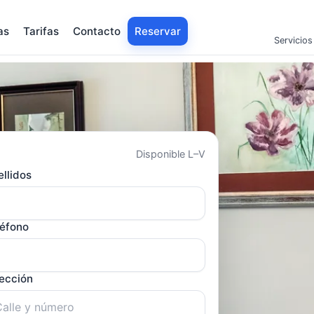
as
Tarifas
Contacto
Reservar
Servicios
Disponible L–V
llidos
léfono
rección