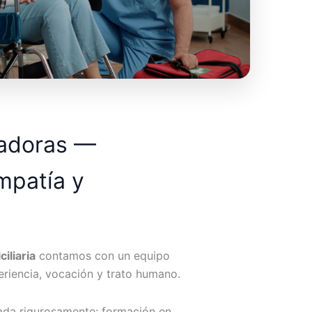
dadoras —
mpatía y
iliaria
contamos con un equipo
riencia, vocación y trato humano.
ada rigurosamente: formación en