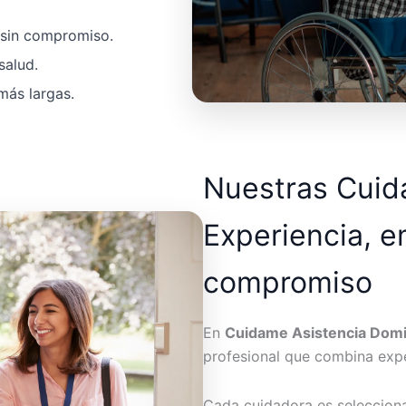
a sin compromiso.
salud.
más largas.
Nuestras Cui
Experiencia, e
compromiso
En
Cuidame Asistencia Domic
profesional que combina expe
Cada cuidadora es seleccion