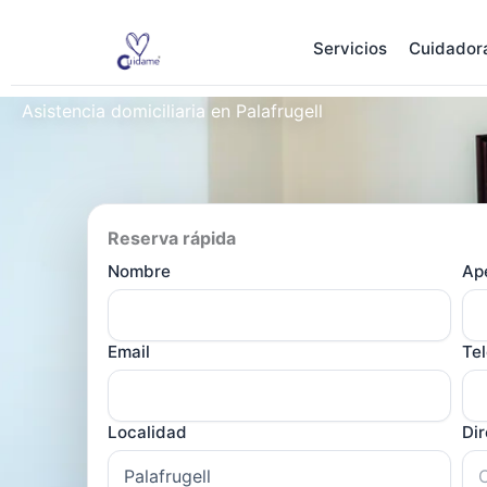
Ir
al
Servicios
Cuidador
contenido
Asistencia domiciliaria en Palafrugell
Reserva rápida
Nombre
Ape
Email
Te
Localidad
Di