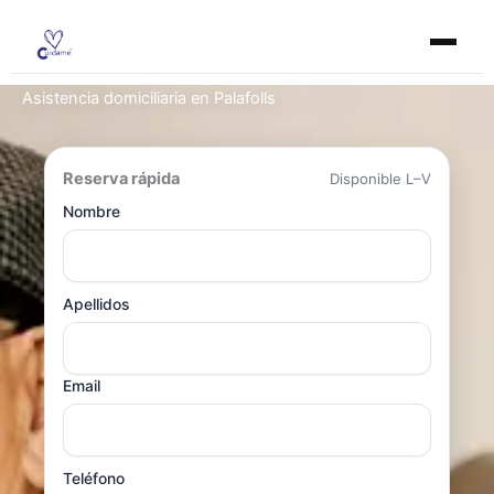
Ir
al
contenido
Asistencia domiciliaria en Palafolls
Reserva rápida
Disponible L–V
Nombre
Apellidos
Email
Teléfono