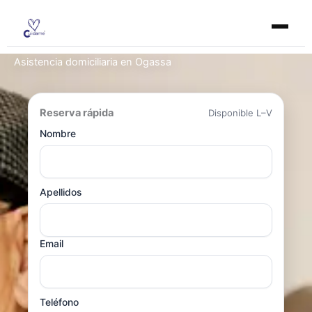
Ir
al
contenido
Asistencia domiciliaria en Ogassa
Reserva rápida
Disponible L–V
Nombre
Apellidos
Email
Teléfono