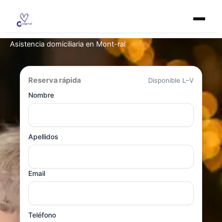
Ir
al
contenido
Asistencia domiciliaria en Mont-ral
Reserva rápida
Disponible L–V
Nombre
Apellidos
Email
Teléfono