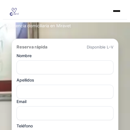
Ir
al
contenido
Asistencia domiciliaria en Miravet
Reserva rápida
Disponible L–V
Nombre
Apellidos
Email
Teléfono