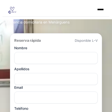
Ir
al
contenido
Asistencia domiciliaria en Menàrguens
Reserva rápida
Disponible L–V
Nombre
Apellidos
Email
Teléfono