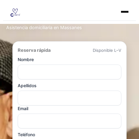
Ir
al
contenido
Asistencia domiciliaria en Massanes
Reserva rápida
Disponible L–V
Nombre
Apellidos
Email
Teléfono