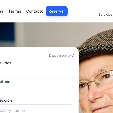
as
Tarifas
Contacto
Reservar
Servicios
Disponible L–V
llidos
léfono
rección