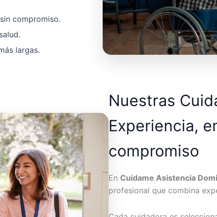
a sin compromiso.
salud.
más largas.
Nuestras Cui
Experiencia, e
compromiso
En
Cuidame Asistencia Domic
profesional que combina expe
Cada cuidadora es seleccion