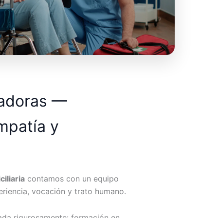
dadoras —
mpatía y
iliaria
contamos con un equipo
riencia, vocación y trato humano.
ada rigurosamente: formación en