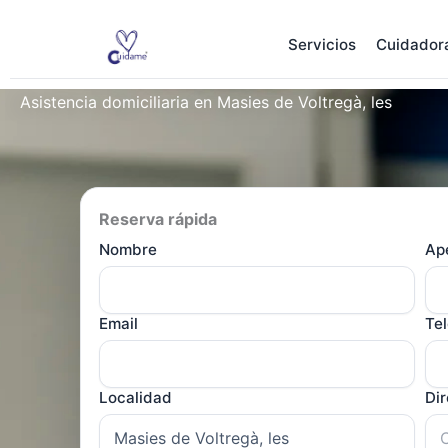
Ir
al
Servicios
Cuidador
contenido
Asistencia domiciliaria en Masies de Voltregà, les
Reserva rápida
Nombre
Ape
Email
Te
Localidad
Di