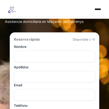
Ir
al
contenido
Asistencia domiciliaria en Maçanet de Cabrenys
Reserva rápida
Disponible L–V
Nombre
Apellidos
Email
Teléfono