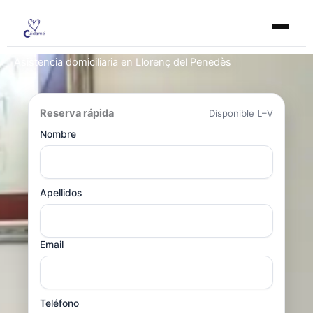
Ir
al
contenido
Asistencia domiciliaria en Llorenç del Penedès
Reserva rápida
Disponible L–V
Nombre
Apellidos
Email
Teléfono