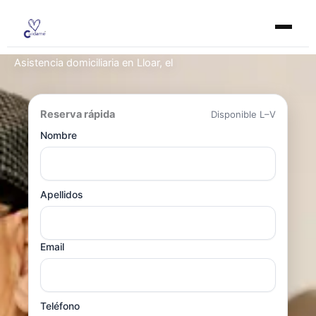
Ir
al
contenido
Asistencia domiciliaria en Lloar, el
Reserva rápida
Disponible L–V
Nombre
Apellidos
Email
Teléfono